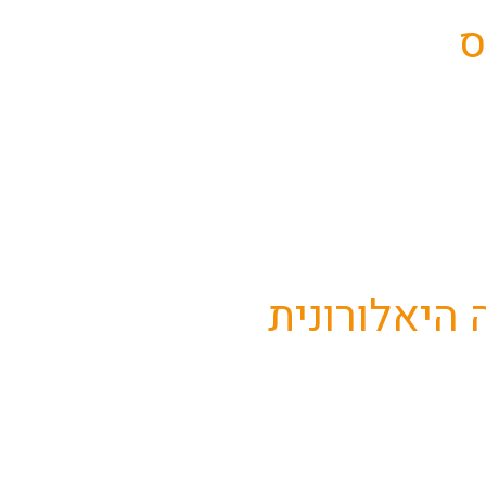
ס
היאלורונית