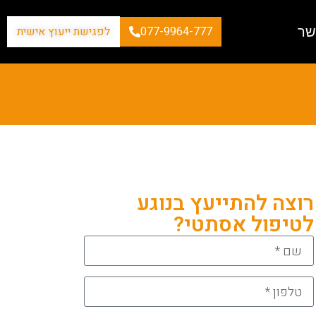
שר
077-9964-777
לפגישת ייעוץ אישית
רוצה להתייעץ בנוגע
לטיפול אסתטי?