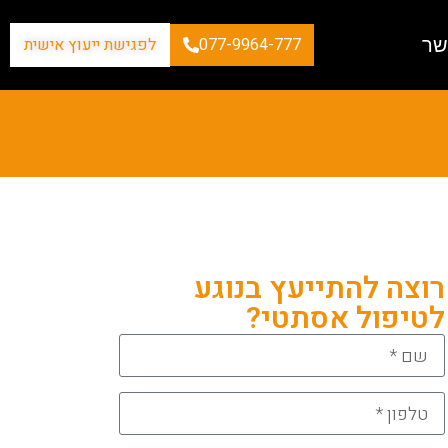
שר
077-9964-777
לפגישת ייעוץ אישית
רוצה להתייעץ בנוגע
לטיפול אסתטי?