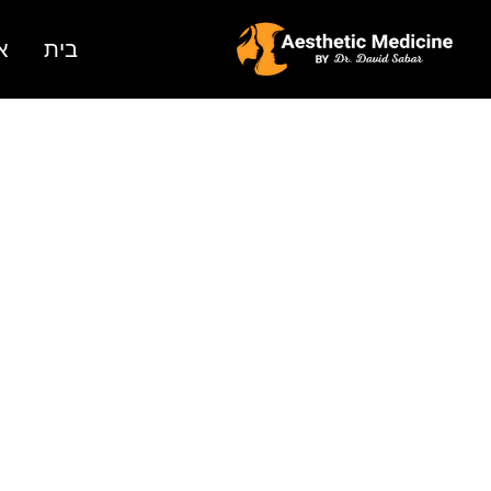
בית
א