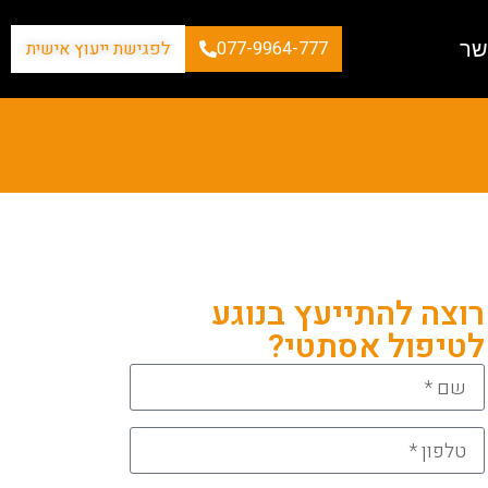
שר
077-9964-777
לפגישת ייעוץ אישית
רוצה להתייעץ בנוגע
לטיפול אסתטי?