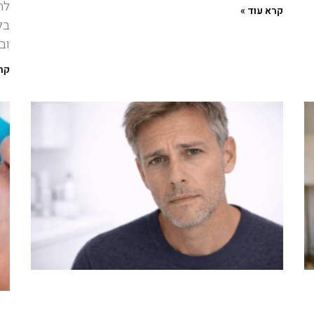
לה
קרא עוד »
בל
וב
קרא