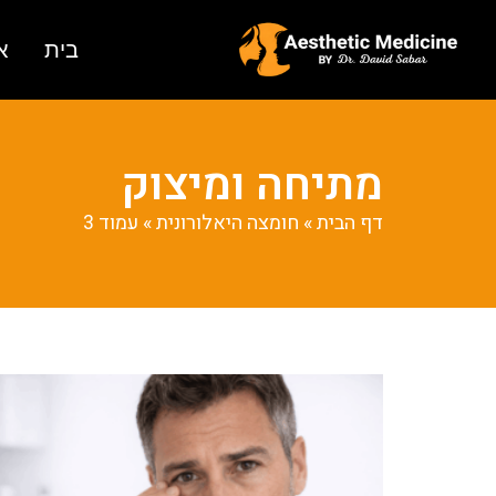
בית
א
מתיחה ומיצוק
דף הבית
»
חומצה היאלורונית
»
עמוד 3