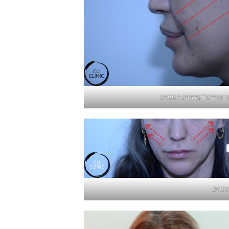
י מריונט" בחוטים נספגים
ספגים