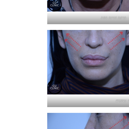
 הרמת זוויות הפה
 נספגים