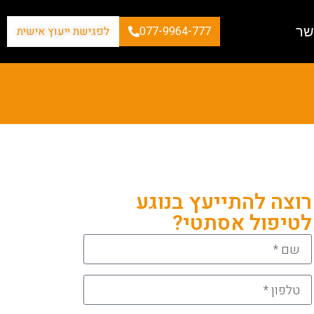
שר
077-9964-777
לפגישת ייעוץ אישית
רוצה להתייעץ בנוגע
לטיפול אסתטי?