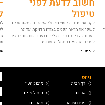
חשוב לדעת לפני
–
טיפול
ל
לקביעת פגישת ייעוץ טיפולי אסתטיקה מאפשרים
לק
ד
לשפר את מראה הפנים בצורה מדויקת ועדינה.
לש
בעמוד זה ריכזנו מידע כללי ודגשים שחשוב להכיר
זה
לפני שמבצעים טיפול. מזותרפיה
שמ
קרא עוד »
קרא
ניווט
〉〉
דף הבית
〉〉
מיצוק העור
〉〉
אודות
〉〉
פיסול פנים
〉〉
פנים וצוואר
〉〉
מאמרים