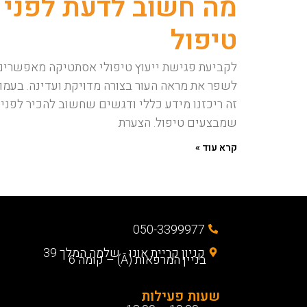
מה חשוב לדעת לפני
טיפול
לקביעת פגישת ייעוץ טיפולי אסתטיקה מאפשרים
לשפר את מראה העור בצורה מדויקת ועדינה. בעמו
זה ריכזנו מידע כללי ודגשים שחשוב להכיר לפני
שמבצעים טיפול. הצערת
קרא עוד »
050-3399977
קניון קריית אונו - שלמה המלך 39
בניין המרפאות (A) – קומה 6
שעות פעילות