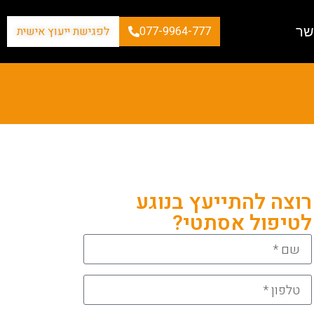
שר
077-9964-777
לפגישת ייעוץ אישית
רוצה להתייעץ בנוגע
לטיפול אסתטי?